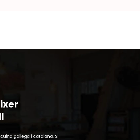
ixer
l
uina gallega i catalana. Si