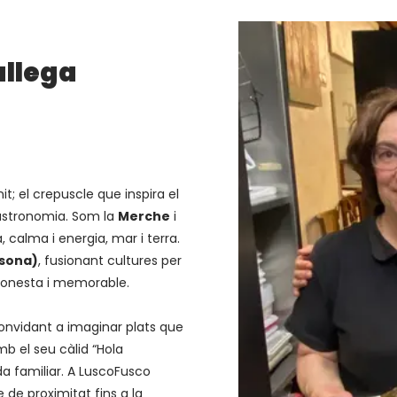
allega
nit; el crepuscle que inspira el
gastronomia. Som la
Merche
i
a, calma i energia, mar i terra.
Osona)
, fusionant cultures per
honesta i memorable.
onvidant a imaginar plats que
mb el seu càlid “Hola
da familiar. A LuscoFusco
 de proximitat fins a la