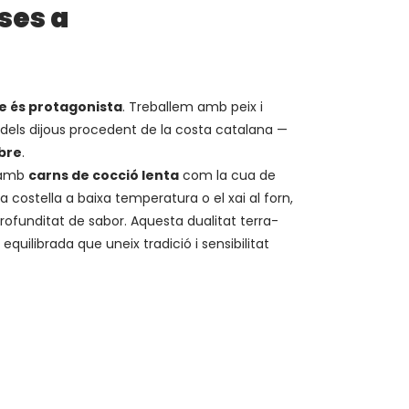
ses a
e és protagonista
. Treballem amb peix i
 dels dijous procedent de la costa catalana —
Ebre
.
 amb
carns de cocció lenta
com la cua de
la costella a baixa temperatura o el xai al forn,
rofunditat de sabor. Aquesta dualitat terra-
quilibrada que uneix tradició i sensibilitat