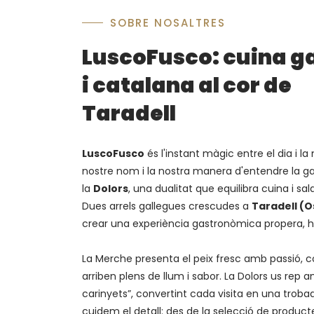
SOBRE NOSALTRES
LuscoFusco: cuina g
i catalana al cor de
Taradell
LuscoFusco
és l'instant màgic entre el dia i la 
nostre nom i la nostra manera d'entendre la 
la
Dolors
, una dualitat que equilibra cuina i sal
Dues arrels gallegues crescudes a
Taradell (
crear una experiència gastronòmica propera, 
La Merche presenta el peix fresc amb passió, c
arriben plens de llum i sabor. La Dolors us rep a
carinyets”, convertint cada visita en una troba
cuidem el detall: des de la selecció de producte