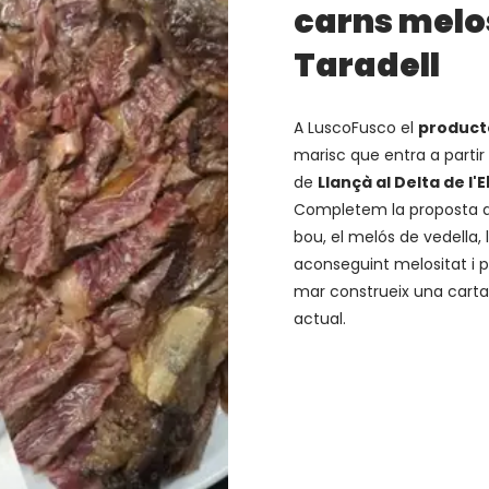
carns melo
Taradell
A LuscoFusco el
product
marisc que entra a partir
de
Llançà al Delta de l'
Completem la proposta
bou, el melós de vedella, 
aconseguint melositat i p
mar construeix una carta e
actual.